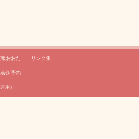
広報おおた
リンク集
集会所予約
運用）