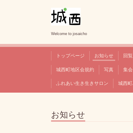
Welcome to josaicho
トップページ
お知らせ
回覧
城西町地区会規約
写真
集会
ふれあい生き生きサロン
城西町
お知らせ