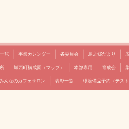
一覧
事業カレンダー
各委員会
鳥之郷だより
所
城西町構成図（マップ）
本部専用
育成会
みんなのカフェサロン
表彰一覧
環境備品予約（テスト