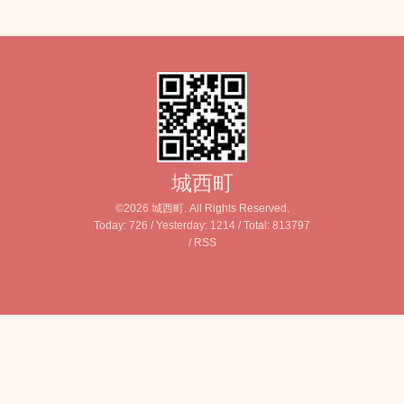
城西町
©2026
城西町
. All Rights Reserved.
Today:
726
/ Yesterday:
1214
/ Total:
813797
/
RSS