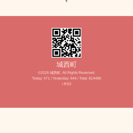
▼
城西町
©2026
城西町
. All Rights Reserved.
Today:
471
/ Yesterday:
944
/ Total:
814486
/
RSS