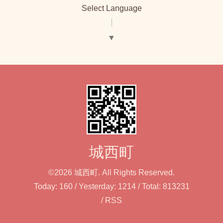
Select Language
▼
城西町
©2026
城西町
. All Rights Reserved.
Today:
160
/ Yesterday:
1214
/ Total:
813231
/
RSS