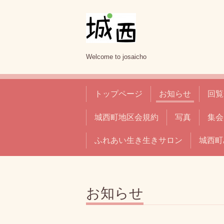
Welcome to josaicho
トップページ
お知らせ
回覧
城西町地区会規約
写真
集会
ふれあい生き生きサロン
城西町
お知らせ