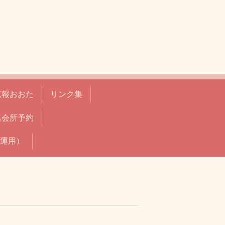
広報おおた
リンク集
集会所予約
運用）