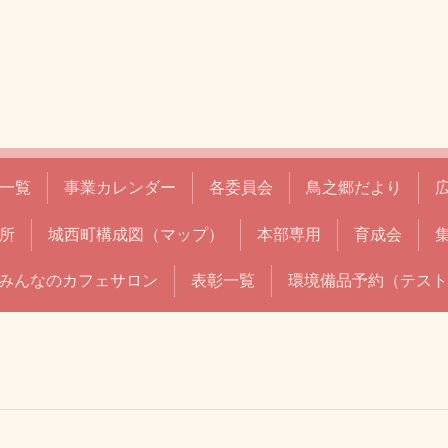
一覧
事業カレンダー
各委員会
鳥之郷だより
所
城西町構成図（マップ）
本部専用
育成会
みんなのカフェサロン
表彰一覧
環境備品予約（テスト