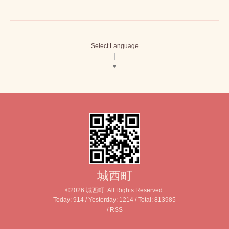
Select Language
▼
城西町
©2026
城西町
. All Rights Reserved.
Today:
914
/ Yesterday:
1214
/ Total:
813985
/
RSS