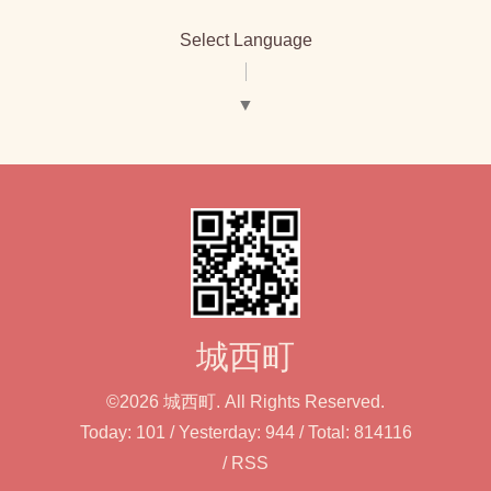
Select Language
▼
城西町
©2026
城西町
. All Rights Reserved.
Today:
101
/ Yesterday:
944
/ Total:
814116
/
RSS