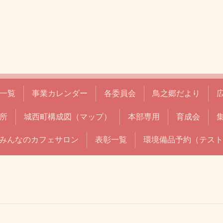
一覧
事業カレンダー
各委員会
鳥之郷だより
所
城西町構成図（マップ）
本部専用
育成会
みんなのカフェサロン
表彰一覧
環境備品予約（テスト