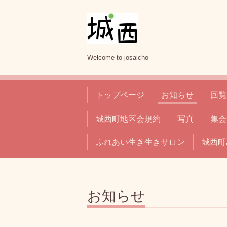
Welcome to josaicho
トップページ
お知らせ
回覧
城西町地区会規約
写真
集会
ふれあい生き生きサロン
城西町
お知らせ