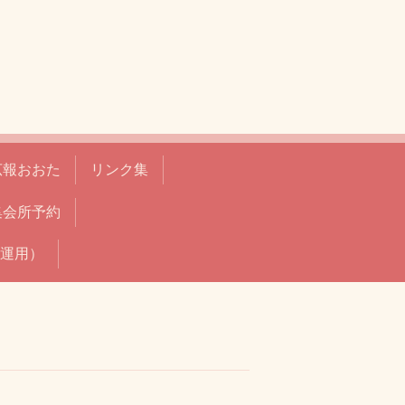
広報おおた
リンク集
集会所予約
運用）