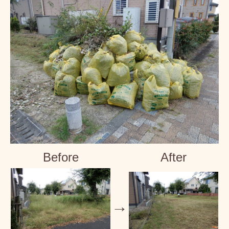
Before
After
→