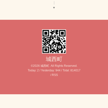
▼
城西町
©2026
城西町
. All Rights Reserved.
Today:
2
/ Yesterday:
944
/ Total:
814017
/
RSS