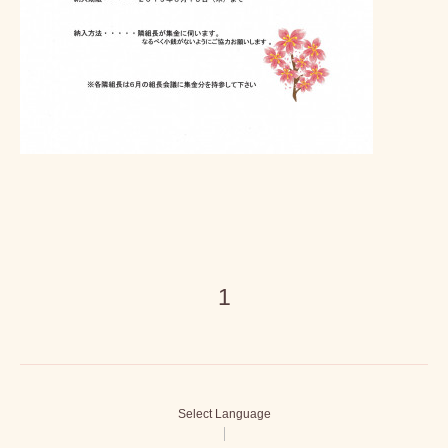
1
Select Language