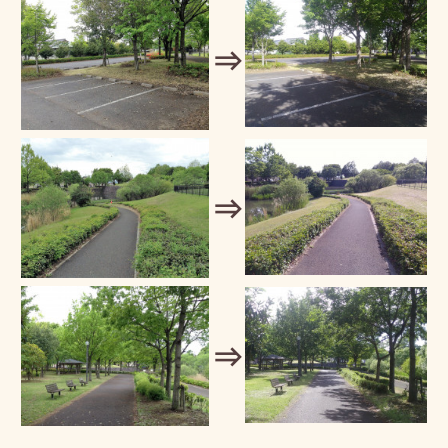
⇒
⇒
⇒