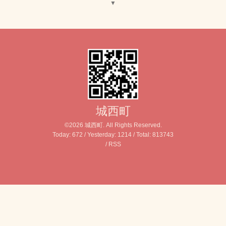
▼
城西町
©2026
城西町
. All Rights Reserved.
Today:
672
/ Yesterday:
1214
/ Total:
813743
/
RSS