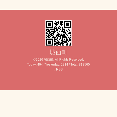
城西町
©2026
城西町
. All Rights Reserved.
Today:
494
/ Yesterday:
1214
/ Total:
813565
/
RSS