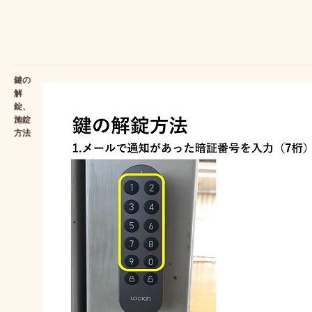
鍵の
解
錠、
施錠
方法