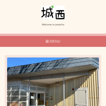
Welcome to josaicho
MENU