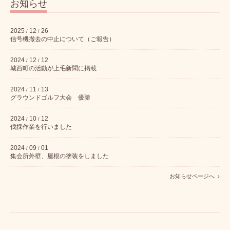
お知らせ
2025
12
26
/
/
信号機撤去の中止について（ご報告）
2024
12
12
/
/
城西町の活動が上毛新聞に掲載
2024
11
13
/
/
グラウンドゴルフ大会 優勝
2024
10
12
/
/
伐採作業を行いました
2024
09
01
/
/
集会所外壁、屋根の塗装をしました
お知らせページへ