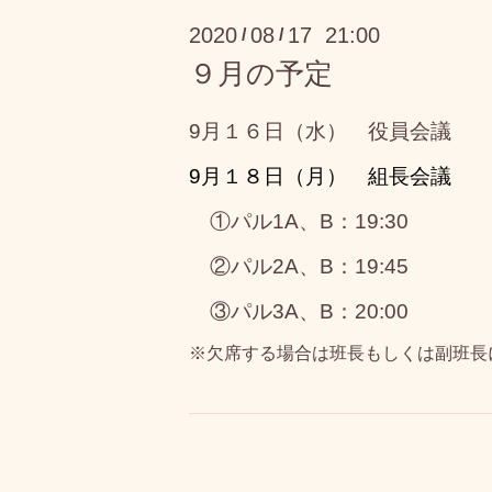
2020
08
17 21:00
/
/
９月の予定
9月１６日（水） 役員会議
9月１８
日（月） 組長会議
①パル1A、B：19:30
②パル2A、B：19:45
③パル3A、B：20:00
※欠席する場合は班長もしくは副班長