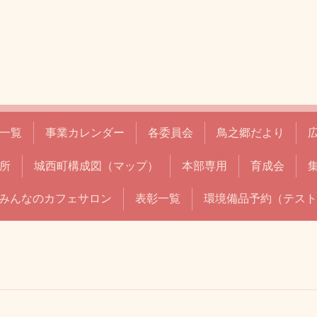
一覧
事業カレンダー
各委員会
鳥之郷だより
所
城西町構成図（マップ）
本部専用
育成会
みんなのカフェサロン
表彰一覧
環境備品予約（テスト