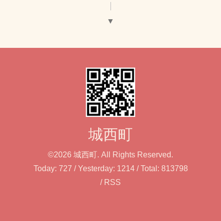
▼
城西町
©2026
城西町
. All Rights Reserved.
Today:
727
/ Yesterday:
1214
/ Total:
813798
/
RSS