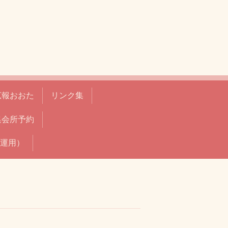
広報おおた
リンク集
集会所予約
運用）