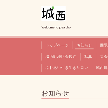
Welcome to josaicho
トップページ
お知らせ
回覧
城西町地区会規約
写真
集会
ふれあい生き生きサロン
城西町
お知らせ