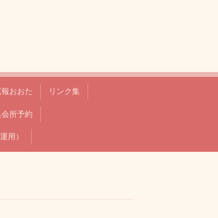
広報おおた
リンク集
集会所予約
運用）