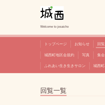
Welcome to josaicho
トップページ
お知らせ
回覧
城西町地区会規約
写真
集会
ふれあい生き生きサロン
城西町
回覧一覧