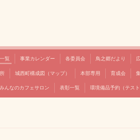
一覧
事業カレンダー
各委員会
鳥之郷だより
所
城西町構成図（マップ）
本部専用
育成会
みんなのカフェサロン
表彰一覧
環境備品予約（テスト