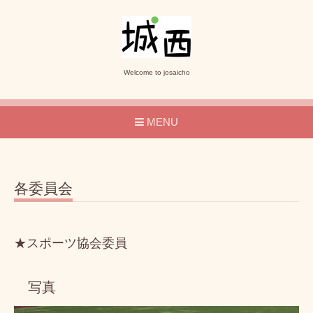
Welcome to josaicho
MENU
各委員会
★スポーツ協会委員
写真