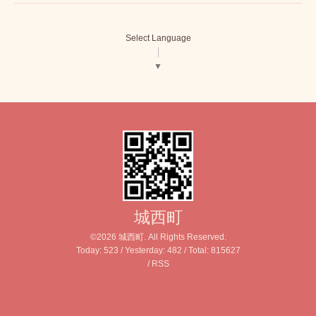
Select Language
▼
城西町
©2026
城西町
. All Rights Reserved.
Today:
523
/ Yesterday:
482
/ Total:
815627
/
RSS