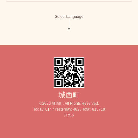
Select Language
▼
城西町
©2026
城西町
. All Rights Reserved.
Today:
614
/ Yesterday:
482
/ Total:
815718
/
RSS