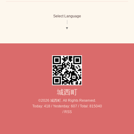
Select Language
▼
城西町
©2026
城西町
. All Rights Reserved.
Today:
418
/ Yesterday:
607
/ Total:
815040
/
RSS