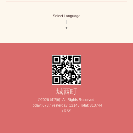
Select Language
▼
城西町
©2026
城西町
. All Rights Reserved.
Today:
673
/ Yesterday:
1214
/ Total:
813744
/
RSS