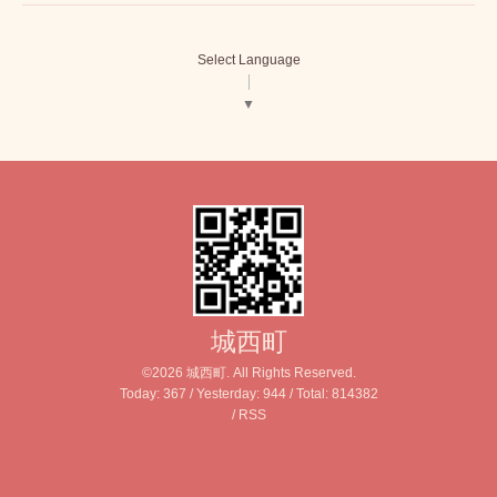
Select Language
▼
城西町
©2026
城西町
. All Rights Reserved.
Today:
367
/ Yesterday:
944
/ Total:
814382
/
RSS