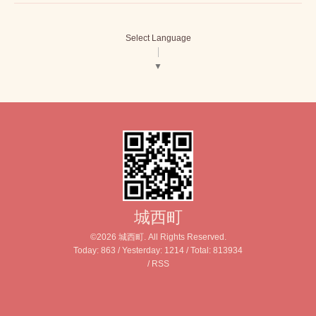
Select Language
▼
城西町
©2026
城西町
. All Rights Reserved.
Today:
863
/ Yesterday:
1214
/ Total:
813934
/
RSS