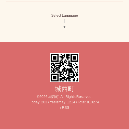
Select Language
▼
城西町
©2026
城西町
. All Rights Reserved.
Today:
203
/ Yesterday:
1214
/ Total:
813274
/
RSS