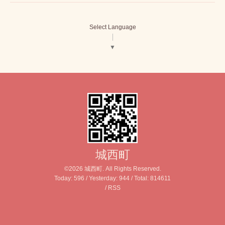
Select Language
▼
城西町
©2026
城西町
. All Rights Reserved.
Today:
596
/ Yesterday:
944
/ Total:
814611
/
RSS