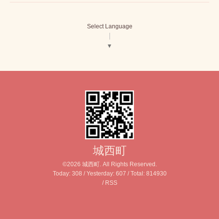
Select Language
▼
城西町
©2026
城西町
. All Rights Reserved.
Today:
308
/ Yesterday:
607
/ Total:
814930
/
RSS